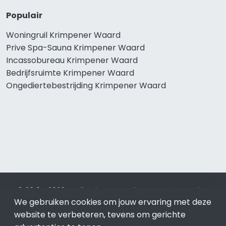
Populair
Woningruil Krimpener Waard
Prive Spa-Sauna Krimpener Waard
Incassobureau Krimpener Waard
Bedrijfsruimte Krimpener Waard
Ongediertebestrijding Krimpener Waard
© 2019 - 2026 Realisatie en SEO door
SEO-bureau
Lion
We gebruiken cookies om jouw ervaring met deze
Internet. Betaal alleen voor bewezen resultaten?
SEO
optimalisatie No Cure No Pay
.
Krimpener Waard
is onderdeel
website te verbeteren, tevens om gerichte
van Lion Internet.