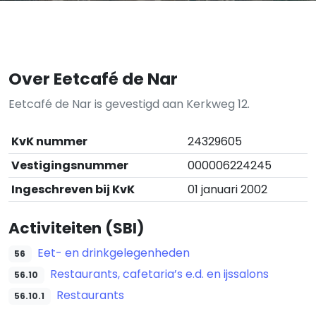
Over Eetcafé de Nar
Eetcafé de Nar is gevestigd aan Kerkweg 12.
KvK nummer
24329605
Vestigingsnummer
000006224245
Ingeschreven bij KvK
01 januari 2002
Activiteiten (SBI)
Eet- en drinkgelegenheden
56
Restaurants, cafetaria’s e.d. en ijssalons
56.10
Restaurants
56.10.1