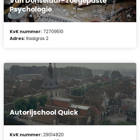
Van Donselaar-Toegepaste
Psychologie
KvK nummer:
72709510
Adres:
Raaigras 2
Autorijschool Quick
KvK nummer:
29014820