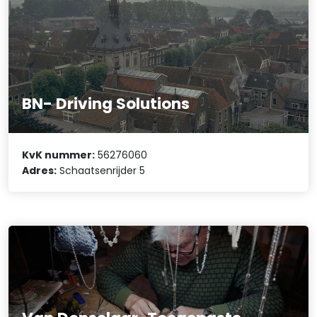
BN- Driving Solutions
KvK nummer:
56276060
Adres:
Schaatsenrijder 5