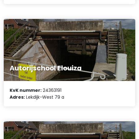
Autorijschool Elouiza
KvK nummer:
24363191
Adres:
Lekdijk-West 79 a