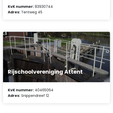
KvK nummer:
83930744
Adres:
Tentweg 45
Rijschoolvereniging Attent
KvK nummer:
40465064
Adres:
Snippendreef 12