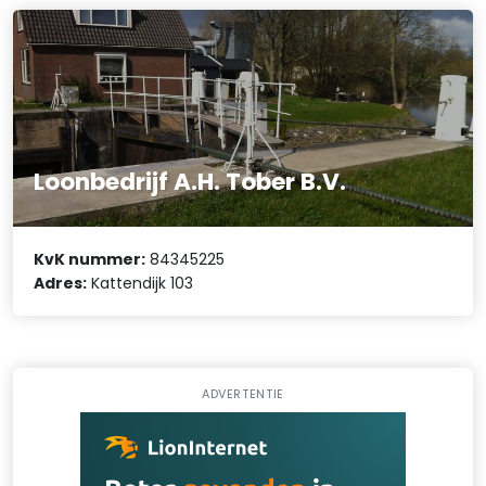
Loonbedrijf A.H. Tober B.V.
KvK nummer:
84345225
Adres:
Kattendijk 103
ADVERTENTIE