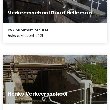
Verkeersschool Ruud Helleman
KvK nummer:
24481341
Adres:
Middenhof 21
Henks Verkeersschool