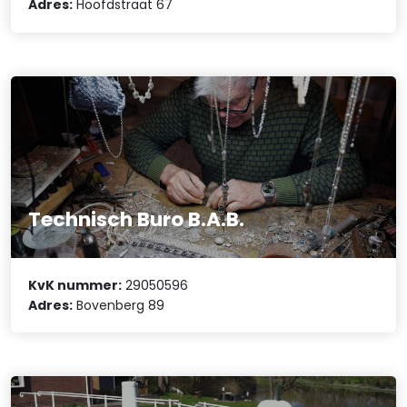
Adres:
Hoofdstraat 67
Technisch Buro B.A.B.
KvK nummer:
29050596
Adres:
Bovenberg 89