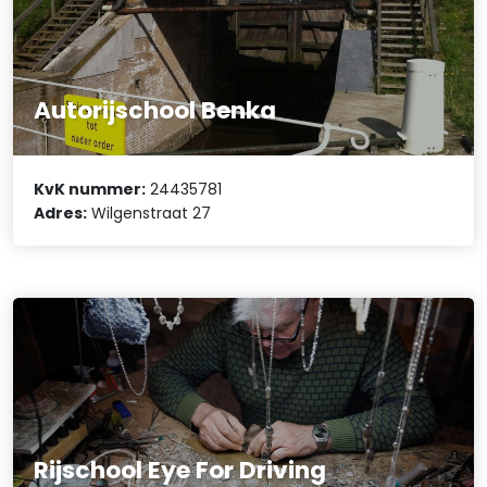
Autorijschool Benka
KvK nummer:
24435781
Adres:
Wilgenstraat 27
Rijschool Eye For Driving