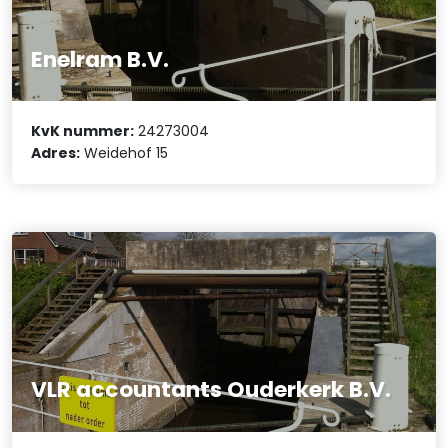
Enelram B.V.
KvK nummer:
24273004
Adres:
Weidehof 15
VLR accountants Ouderkerk B.V.