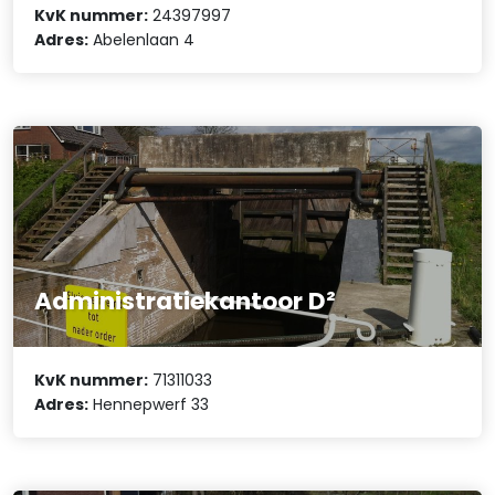
KvK nummer:
24397997
Adres:
Abelenlaan 4
Administratiekantoor D²
KvK nummer:
71311033
Adres:
Hennepwerf 33