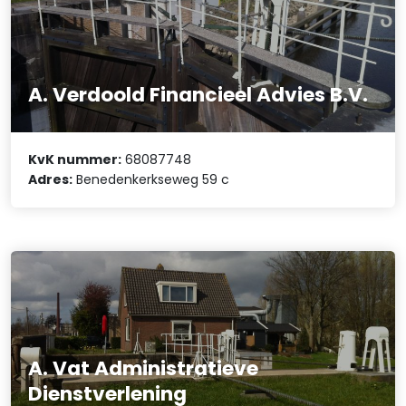
A. Verdoold Financieel Advies B.V.
KvK nummer:
68087748
Adres:
Benedenkerkseweg 59 c
A. Vat Administratieve
Dienstverlening