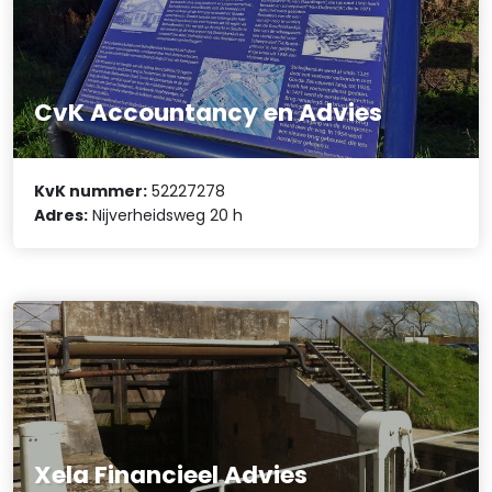
CvK Accountancy en Advies
KvK nummer:
52227278
Adres:
Nijverheidsweg 20 h
Xela Financieel Advies