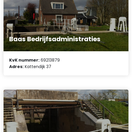
Baas Bedrijfsadministraties
KvK nummer:
69213879
Adres:
Kattendijk 37