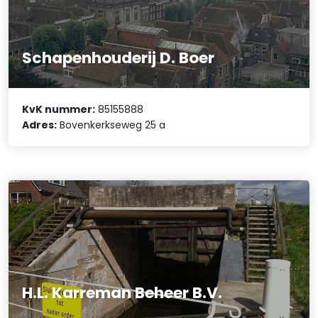
Schapenhouderij D. Boer
KvK nummer:
85155888
Adres:
Bovenkerkseweg 25 a
H.L. Karreman Beheer B.V.