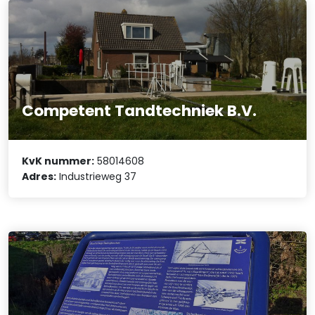
Competent Tandtechniek B.V.
KvK nummer:
58014608
Adres:
Industrieweg 37