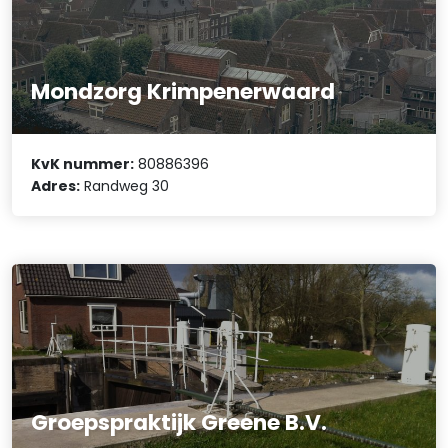
Mondzorg Krimpenerwaard
KvK nummer:
80886396
Adres:
Randweg 30
Groepspraktijk Greene B.V.