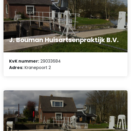
J. Bouman Huisartsenpraktijk B.V.
KvK nummer:
29033684
Adres:
Kranepoort 2