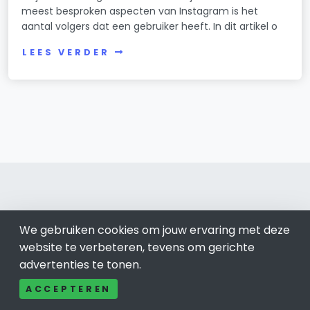
meest besproken aspecten van Instagram is het
aantal volgers dat een gebruiker heeft. In dit artikel o
LEES VERDER
We gebruiken cookies om jouw ervaring met deze
Krimpener Waard
website te verbeteren, tevens om gerichte
Bel ons: 085-04 10 177
advertenties te tonen.
Contact
ACCEPTEREN
Adverteren