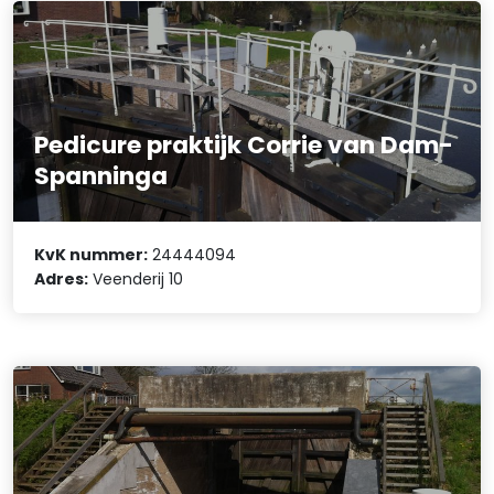
Pedicure praktijk Corrie van Dam-
Spanninga
KvK nummer:
24444094
Adres:
Veenderij 10