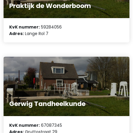
Praktijk de Wonderboom
KvK nummer:
59284056
Adres:
Lange Rol 7
Gerwig Tandheelkunde
KvK nummer:
67087345
Adres:
Gruttostraat 29