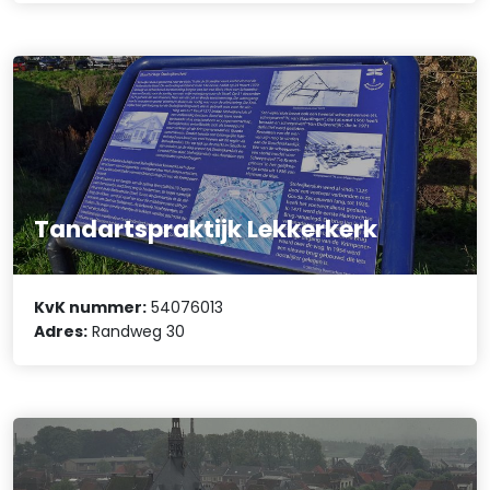
Tandartspraktijk Lekkerkerk
KvK nummer:
54076013
Adres:
Randweg 30