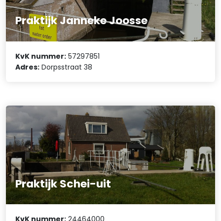
Praktijk Janneke Joosse
KvK nummer:
57297851
Adres:
Dorpsstraat 38
Praktijk Schei-uit
KvK nummer:
24464000