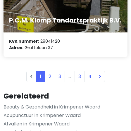
P.C.M. Klomp Tandartspraktijk B.V.
KvK nummer:
29041420
Adres:
Gruttolaan 37
1
2
3
...
3
4
Gerelateerd
Beauty & Gezondheid in Krimpener Waard
Acupunctuur in Krimpener Waard
Afvallen in Krimpener Waard