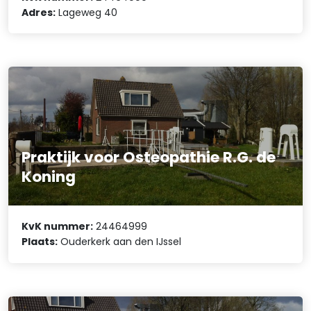
Adres:
Lageweg 40
Praktijk voor Osteopathie R.G. de
Koning
KvK nummer:
24464999
Plaats:
Ouderkerk aan den IJssel