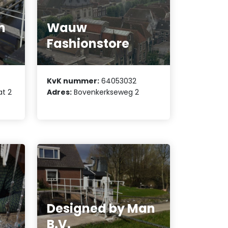
n
Wauw
Fashionstore
KvK nummer:
64053032
at 2
Adres:
Bovenkerkseweg 2
Designed by Man
B.V.