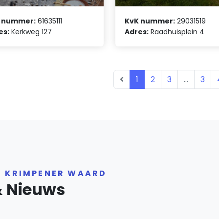
 nummer:
61635111
KvK nummer:
29031519
es:
Kerkweg 127
Adres:
Raadhuisplein 4
1
2
3
...
3
R KRIMPENER WAARD
& Nieuws