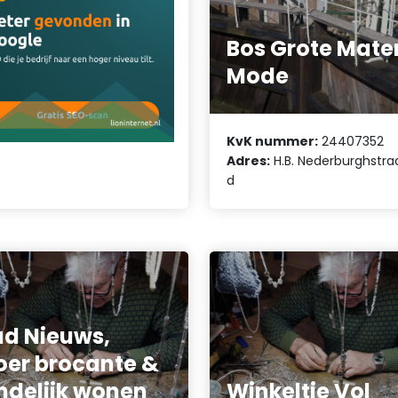
Bos Grote Mate
Mode
KvK nummer:
24407352
Adres:
H.B. Nederburghstra
d
d Nieuws,
oer brocante &
ndelijk wonen
Winkeltje Vol