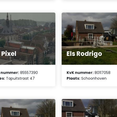
 Pixel
Els Rodrigo
 nummer:
85557390
KvK nummer:
80117058
es:
Tapuitstraat 47
Plaats:
Schoonhoven