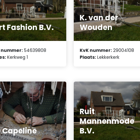
K. van der
irt Fashion B.V.
Wouden
 nummer:
54639808
KvK nummer:
29004108
es:
Kerkweg 1
Plaats:
Lekkerkerk
Ruit
Mannenmode
 Capeline
B.V.