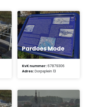
Pardoes Mode
KvK nummer:
67879306
Adres:
Dorpsplein 13