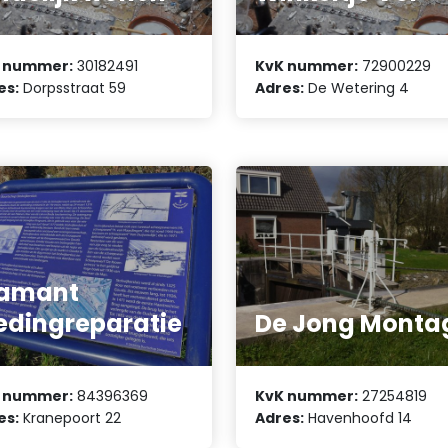
 nummer:
30182491
KvK nummer:
72900229
es:
Dorpsstraat 59
Adres:
De Wetering 4
iamant
edingreparatie
De Jong Monta
 nummer:
84396369
KvK nummer:
27254819
es:
Kranepoort 22
Adres:
Havenhoofd 14