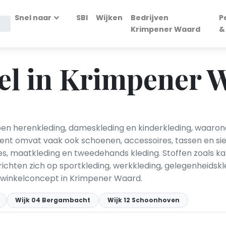
Snel naar
SBI
Wijken
Bedrijven
P
Krimpener Waard
&
el in Krimpener 
n herenkleding, dameskleding en kinderkleding, waaronder
ment omvat vaak ook schoenen, accessoires, tassen en si
ies, maatkleding en tweedehands kleding. Stoffen zoals ka
ichten zich op sportkleding, werkkleding, gelegenheidsk
et winkelconcept in Krimpener Waard.
Wijk 04 Bergambacht
Wijk 12 Schoonhoven