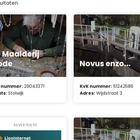
ultaten
 Maalderij
ode
Novus enzo...
 nummer:
29043371
KvK nummer:
61242586
ts:
Stolwijk
Adres:
Wijdstraat 3
ADVERTENTIE