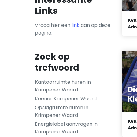
Links
KvK
Vraag hier een
link
aan op deze
Adr
pagina.
Zoek op
trefwoord
Kantoorruimte huren in
D
Krimpener Waard
Kl
Koerier Krimpener Waard
Opslagruimte huren in
Krimpener Waard
KvK
Energielabel aanvragen in
Adr
Krimpener Waard