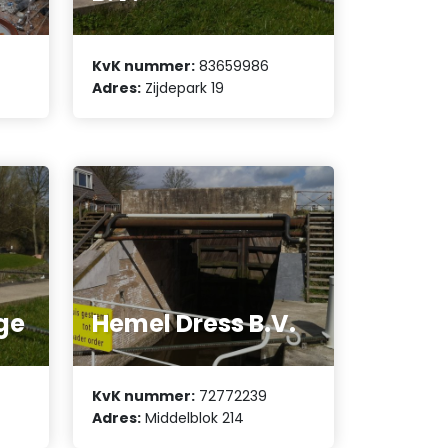
KvK nummer:
83659986
Adres:
Zijdepark 19
ge
Hemel Dress B.V.
KvK nummer:
72772239
Adres:
Middelblok 214