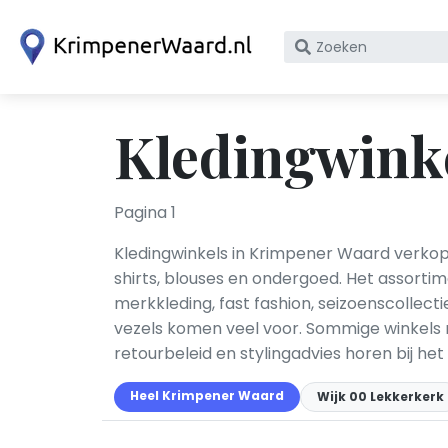
Zoek
op
bedrijfsnaam
of
Kledingwink
KvK
nummer
Pagina 1
Kledingwinkels in Krimpener Waard verkope
shirts, blouses en ondergoed. Het assorti
merkkleding, fast fashion, seizoenscollect
vezels komen veel voor. Sommige winkels r
retourbeleid en stylingadvies horen bij h
Heel Krimpener Waard
Wijk 00 Lekkerkerk