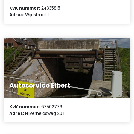
KvK nummer:
24335815
Adres:
Wijdstraat 1
Autoservice Elbert
KvK nummer:
67502776
Adres:
Nijverheidsweg 20 l