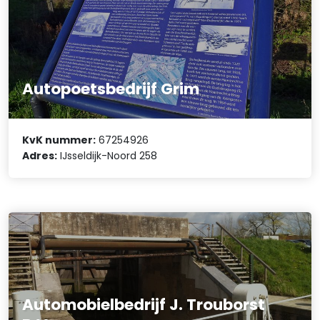
Autopoetsbedrijf Grim
KvK nummer:
67254926
Adres:
IJsseldijk-Noord 258
Automobielbedrijf J. Trouborst