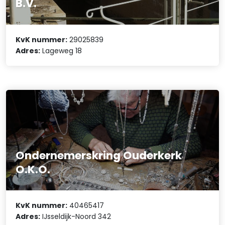
B.V.
KvK nummer:
29025839
Adres:
Lageweg 18
Ondernemerskring Ouderkerk
O.K.O.
KvK nummer:
40465417
Adres:
IJsseldijk-Noord 342