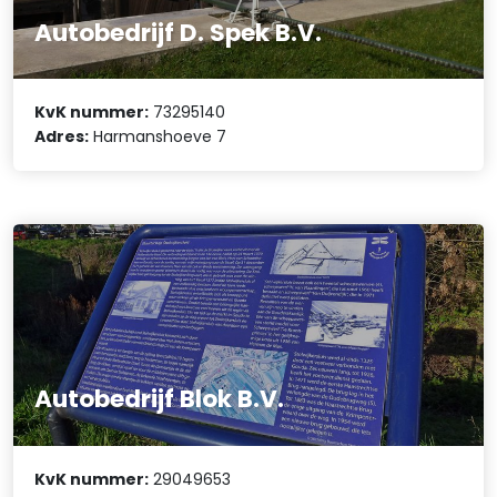
Autobedrijf D. Spek B.V.
KvK nummer:
73295140
Adres:
Harmanshoeve 7
Autobedrijf Blok B.V.
KvK nummer:
29049653