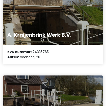
A. Kraijenbrink Werk B.V.
KvK nummer:
24335765
Adres:
Veenderij 20