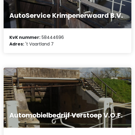
AutoService Krimpenerwaard B.V.
KvK nummer:
58444696
Adres:
't Vaartland 7
Automobielbedrijf Verstoep V.O.F.