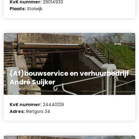
KvK nummer:
29014933
Plaats:
Stolwijk
(Af)bouwservice en verhuurbedrijf
André Suijker
KvK nummer:
24440129
Adres:
Rietgors 34