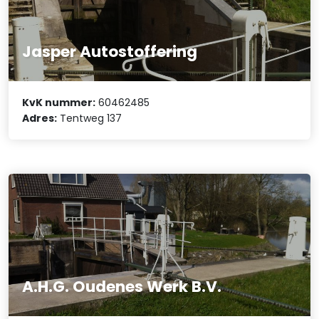
Jasper Autostoffering
KvK nummer:
60462485
Adres:
Tentweg 137
A.H.G. Oudenes Werk B.V.