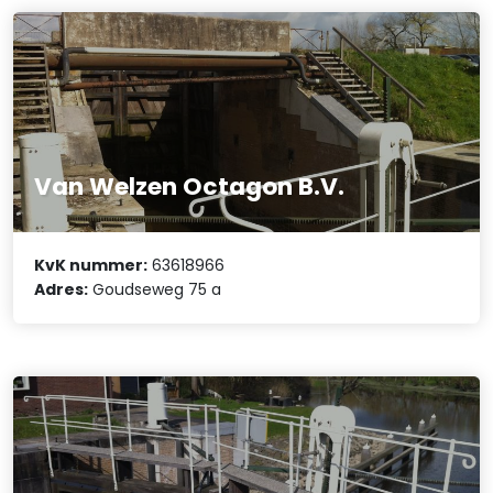
Van Welzen Octagon B.V.
KvK nummer:
63618966
Adres:
Goudseweg 75 a