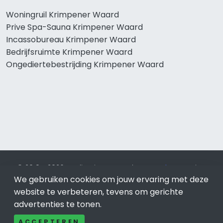
Woningruil Krimpener Waard
Prive Spa-Sauna Krimpener Waard
Incassobureau Krimpener Waard
Bedrijfsruimte Krimpener Waard
Ongediertebestrijding Krimpener Waard
© 2019 - 2026 Realisatie en SEO door
SEO-bureau
Lion
Internet. Betaal alleen voor bewezen resultaten?
SEO
We gebruiken cookies om jouw ervaring met deze
optimalisatie No Cure No Pay
.
Krimpener Waard
is onderdeel
website te verbeteren, tevens om gerichte
van Lion Internet.
advertenties te tonen.
Beeldcredits
ACCEPTEREN