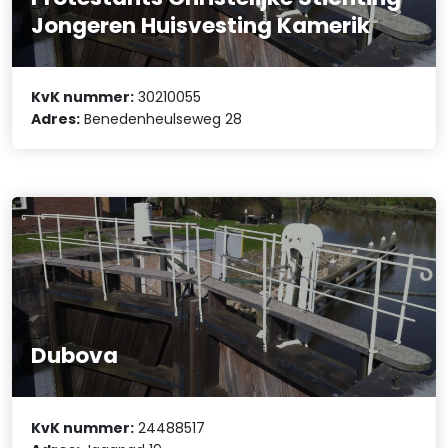
Jongeren Huisvesting Kamerik
KvK nummer:
30210055
Adres:
Benedenheulseweg 28
Dubova
KvK nummer:
24488517