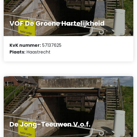
VOF De Groene Hartelijkheid
KvK nummer:
57137625
Plaats:
Haastrecht
De Jong-Teeuwen V.o.f.