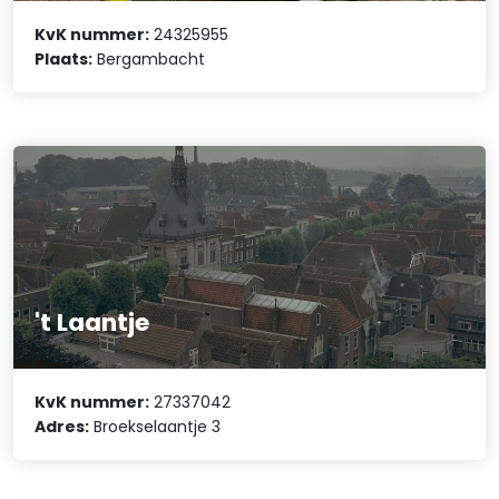
KvK nummer:
24325955
Plaats:
Bergambacht
't Laantje
KvK nummer:
27337042
Adres:
Broekselaantje 3