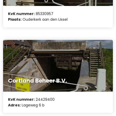
KvK nummer:
85330957
Plaats:
Ouderkerk aan den IJssel
Cortland Beheer B.V.
KvK nummer:
24429400
Adres:
Lageweg 6 b