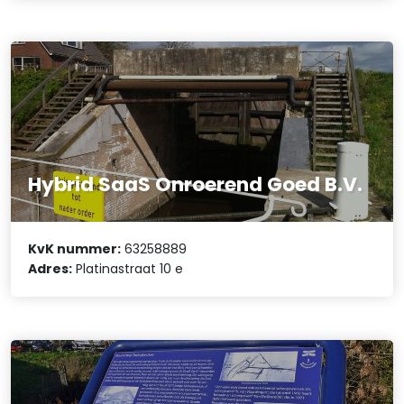
Hybrid SaaS Onroerend Goed B.V.
KvK nummer:
63258889
Adres:
Platinastraat 10 e