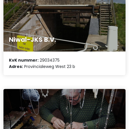
Niwal-JKS B.V.
KvK nummer:
29034375
Adres:
Provincialeweg West 23 b