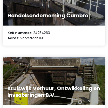
Handelsonderneming Cambro
KvK nummer:
24254263
Adres:
Voorstraat 166
Kruiswijk Verhuur, Ontwikkeling en
Investeringen B.V.