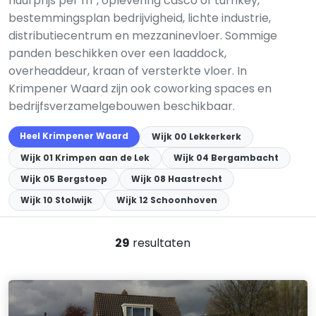
huurprijs per m², oplevering casco of turnkey,
bestemmingsplan bedrijvigheid, lichte industrie,
distributiecentrum en mezzaninevloer. Sommige
panden beschikken over een laaddock,
overheaddeur, kraan of versterkte vloer. In
Krimpener Waard zijn ook coworking spaces en
bedrijfsverzamelgebouwen beschikbaar.
Heel Krimpener Waard
Wijk 00 Lekkerkerk
Wijk 01 Krimpen aan de Lek
Wijk 04 Bergambacht
Wijk 05 Bergstoep
Wijk 08 Haastrecht
Wijk 10 Stolwijk
Wijk 12 Schoonhoven
29
resultaten