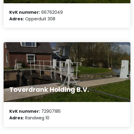
KvK nummer:
66762049
Adres:
Opperduit 308
Toverdrank Holding B.V.
KvK nummer:
72907185
Adres:
Randweg 10