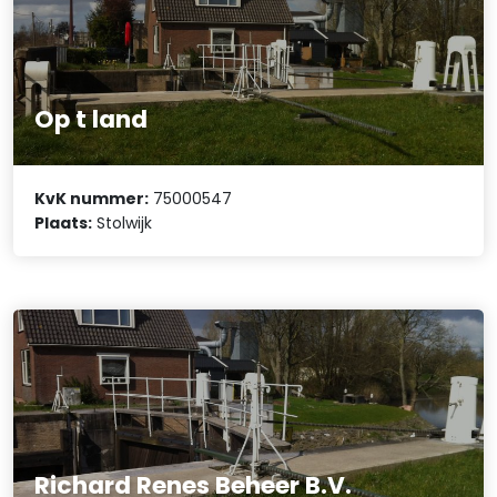
Op t land
KvK nummer:
75000547
Plaats:
Stolwijk
Richard Renes Beheer B.V.