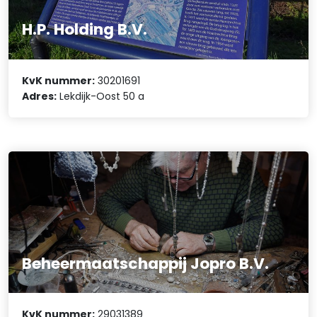
H.P. Holding B.V.
KvK nummer:
30201691
Adres:
Lekdijk-Oost 50 a
Beheermaatschappij Jopro B.V.
KvK nummer:
29031389