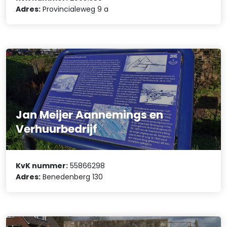
Adres:
Provincialeweg 9 a
Jan Meijer Aannemings en
Verhuurbedrijf
KvK nummer:
55866298
Adres:
Benedenberg 130