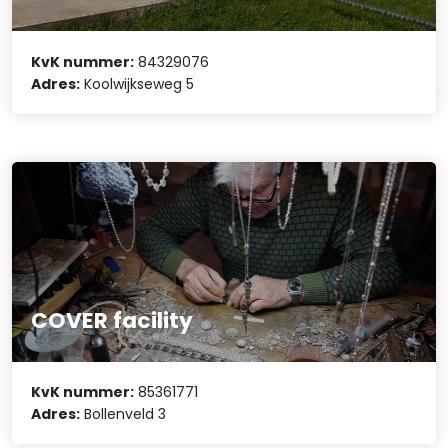
KvK nummer:
84329076
Adres:
Koolwijkseweg 5
COVER facility
KvK nummer:
85361771
Adres:
Bollenveld 3