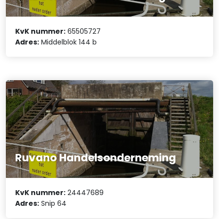
KvK nummer:
65505727
Adres:
Middelblok 144 b
Ruvano Handelsonderneming
KvK nummer:
24447689
Adres:
Snip 64