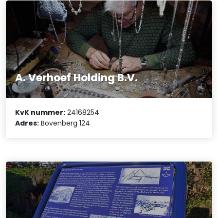
A. Verhoef Holding B.V.
KvK nummer:
24168254
Adres:
Bovenberg 124