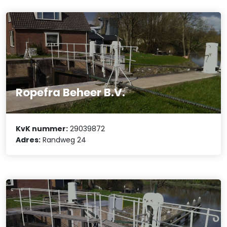
Ropefra Beheer B.V.
KvK nummer:
29039872
Adres:
Randweg 24