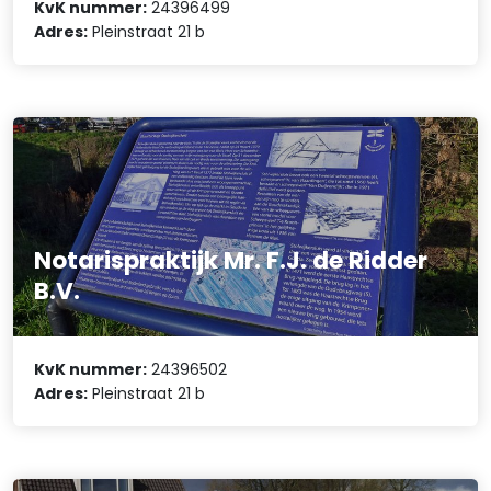
KvK nummer:
24396499
Adres:
Pleinstraat 21 b
Notarispraktijk Mr. F.J. de Ridder
B.V.
KvK nummer:
24396502
Adres:
Pleinstraat 21 b