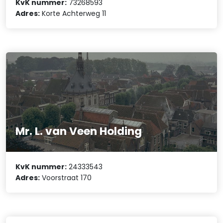
KvK nummer:
73268593
Adres:
Korte Achterweg 11
Mr. L. van Veen Holding
KvK nummer:
24333543
Adres:
Voorstraat 170