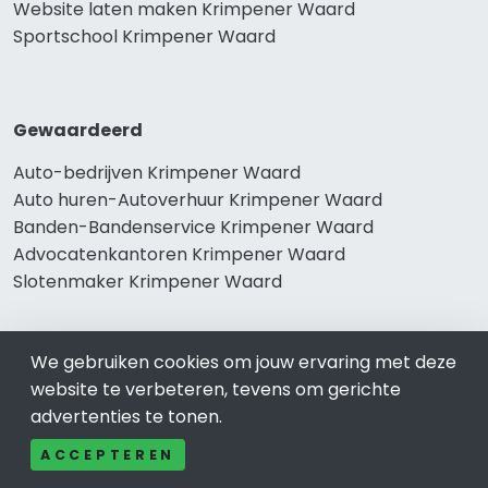
Website laten maken Krimpener Waard
Sportschool Krimpener Waard
Gewaardeerd
Auto-bedrijven Krimpener Waard
Auto huren-Autoverhuur Krimpener Waard
Banden-Bandenservice Krimpener Waard
Advocatenkantoren Krimpener Waard
Slotenmaker Krimpener Waard
We gebruiken cookies om jouw ervaring met deze
Populair
website te verbeteren, tevens om gerichte
advertenties te tonen.
Woningruil Krimpener Waard
Prive Spa-Sauna Krimpener Waard
ACCEPTEREN
Incassobureau Krimpener Waard