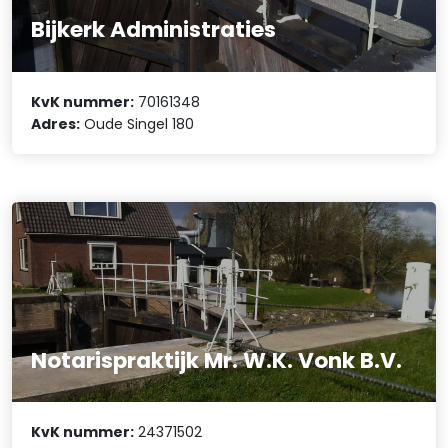
Bijkerk Administraties
KvK nummer:
70161348
Adres:
Oude Singel 180
Notarispraktijk Mr. W.K. Vonk B.V.
KvK nummer:
24371502