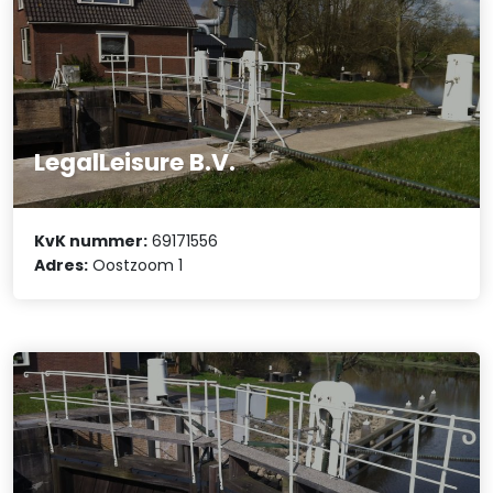
LegalLeisure B.V.
KvK nummer:
69171556
Adres:
Oostzoom 1