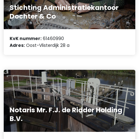
Stichting Administratiekantoor
Dochter & Co
KvK nummer:
61460990
Adres:
Oost-Vlisterdijk 28 a
Notaris Mr. F.J. de Ridder Holding
B.V.