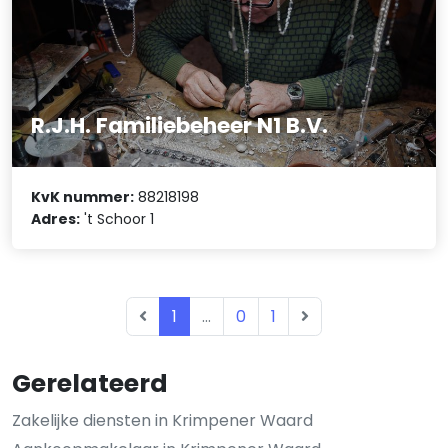
R.J.H. Familiebeheer N1 B.V.
KvK nummer:
88218198
Adres:
't Schoor 1
1
...
0
1
Gerelateerd
Zakelijke diensten in Krimpener Waard