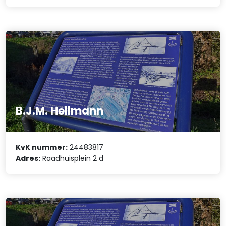
B.J.M. Hellmann
KvK nummer:
24483817
Adres:
Raadhuisplein 2 d