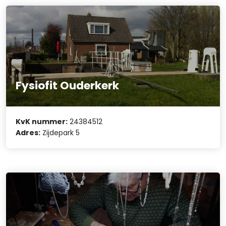
Fysiofit Ouderkerk
KvK nummer:
24384512
Adres:
Zijdepark 5