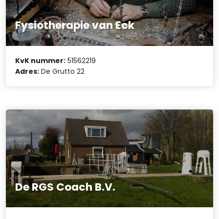
Fysiotherapie van Eck
KvK nummer:
51562219
Adres:
De Grutto 22
De RGS Coach B.V.