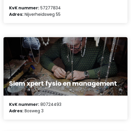
KvK nummer:
57277834
Adres:
Nijverheidsweg 55
Siem xpert fysio en management
KvK nummer:
80724493
Adres:
Bosweg 3