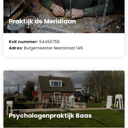
Praktijk de Meridiaan
KvK nummer:
54450756
Adres:
Burgemeester Neetstraat 146
Psychologenpraktijk Baas