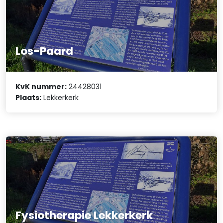
Los-Paard
KvK nummer:
24428031
Plaats:
Lekkerkerk
Fysiotherapie Lekkerkerk