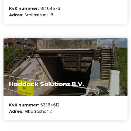
KvK nummer:
81464576
Adres:
Smitsstraat 18
Haddock Solutions B.V.
KvK nummer:
63384612
Adres:
Albatroshof 2