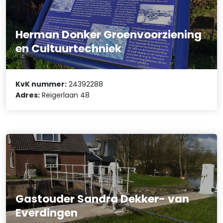
Herman Donker Groenvoorziening
en Cultuurtechniek
KvK nummer:
24392288
Adres:
Reigerlaan 48
Gastouder Sandra Dekker- van
Everdingen