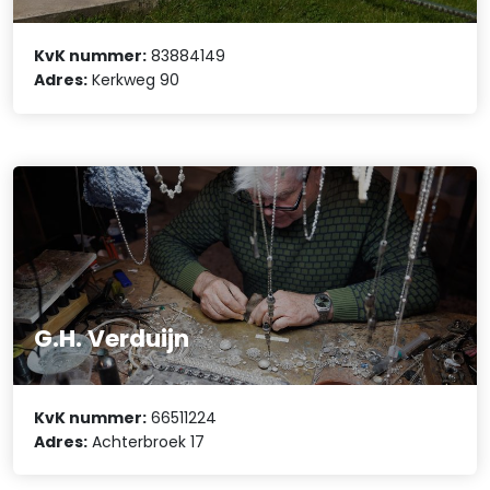
KvK nummer:
83884149
Adres:
Kerkweg 90
G.H. Verduijn
KvK nummer:
66511224
Adres:
Achterbroek 17