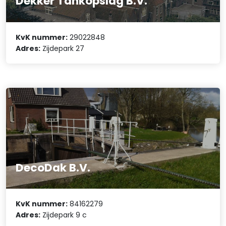
Dekker Tankopslag B.V.
KvK nummer:
29022848
Adres:
Zijdepark 27
DecoDak B.V.
KvK nummer:
84162279
Adres:
Zijdepark 9 c