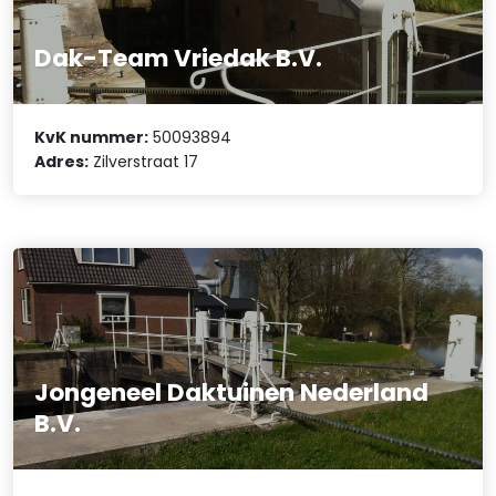
Dak-Team Vriedak B.V.
KvK nummer:
50093894
Adres:
Zilverstraat 17
Jongeneel Daktuinen Nederland
B.V.