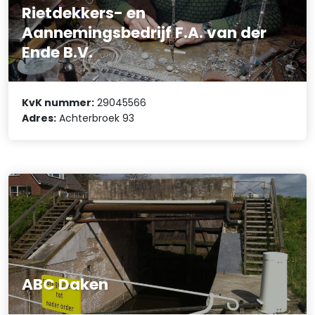
Rietdekkers- en
Aannemingsbedrijf F.A. van der
Ende B.V.
KvK nummer:
29045566
Adres:
Achterbroek 93
ABC Daken