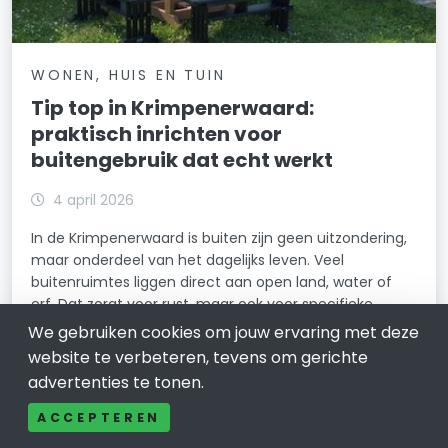
WONEN, HUIS EN TUIN
Tip top in Krimpenerwaard:
praktisch inrichten voor
buitengebruik dat echt werkt
4 april 2026
In de Krimpenerwaard is buiten zijn geen uitzondering,
maar onderdeel van het dagelijks leven. Veel
buitenruimtes liggen direct aan open land, water of
erf. Dat zorgt voor rust, maar ook voor specifieke
omstandigheden.
We gebruiken cookies om jouw ervaring met deze
website te verbeteren, tevens om gerichte
LEES VERDER
advertenties te tonen.
ACCEPTEREN