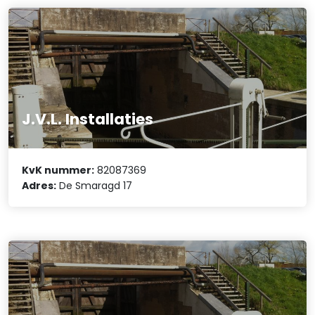
J.V.L. Installaties
KvK nummer:
82087369
Adres:
De Smaragd 17