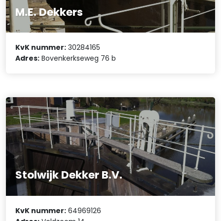
M.E. Dekkers
KvK nummer:
30284165
Adres:
Bovenkerkseweg 76 b
Stolwijk Dekker B.V.
KvK nummer:
64969126