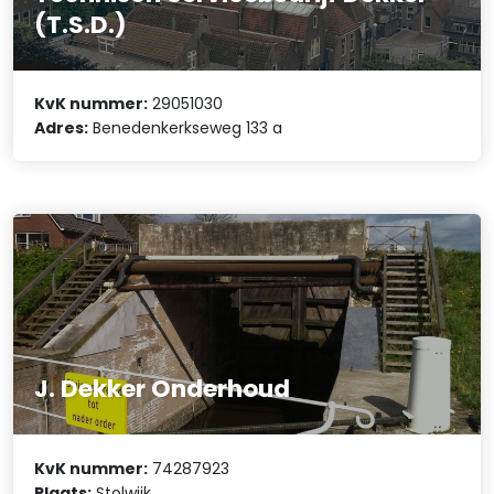
(T.S.D.)
KvK nummer:
29051030
Adres:
Benedenkerkseweg 133 a
J. Dekker Onderhoud
KvK nummer:
74287923
Plaats:
Stolwijk