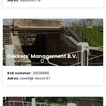
Adres:
Veldzoom 14
Dekkers' Management B.V.
KvK nummer:
29039886
Adres:
IJsseldijk-Noord 67