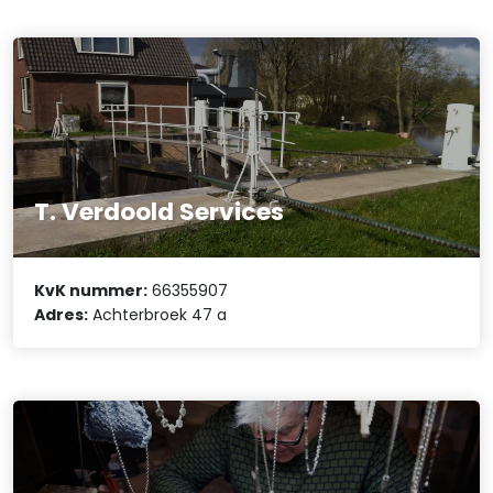
T. Verdoold Services
KvK nummer:
66355907
Adres:
Achterbroek 47 a