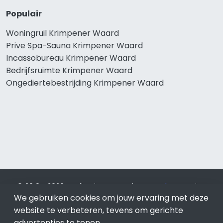
Populair
Woningruil Krimpener Waard
Prive Spa-Sauna Krimpener Waard
Incassobureau Krimpener Waard
Bedrijfsruimte Krimpener Waard
Ongediertebestrijding Krimpener Waard
© 2019 - 2026 Realisatie en SEO door
SEO-bureau
Lion
Internet. Betaal alleen voor bewezen resultaten?
SEO
We gebruiken cookies om jouw ervaring met deze
optimalisatie No Cure No Pay
.
Krimpener Waard
is onderdeel
website te verbeteren, tevens om gerichte
van Lion Internet.
advertenties te tonen.