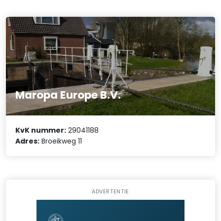
Maropa Europe B.V.
KvK nummer:
29041188
Adres:
Broeikweg 11
ADVERTENTIE