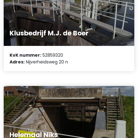
Klusbedrijf M.J. de Boer
KvK nummer:
52859320
Adres:
Nijverheidsweg 20 n
Helemaal Niks