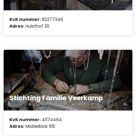
KvK nummer:
82277346
Adres:
Hulsthof 30
Stichting Familie Veerkamp
KvK nummer:
41174464
Adres:
Middelblok 105