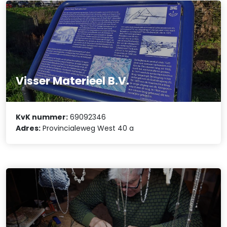
Visser Materieel B.V.
KvK nummer:
69092346
Adres:
Provincialeweg West 40 a