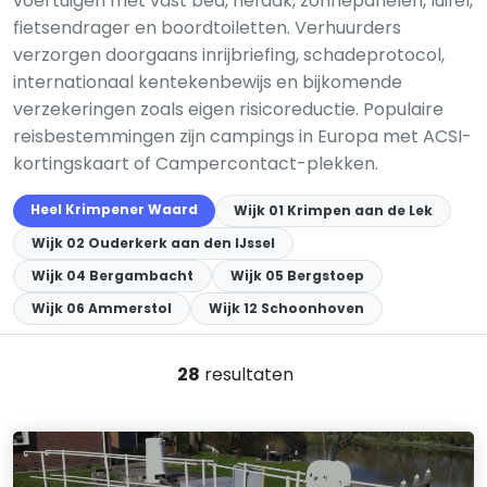
voertuigen met vast bed, hef­dak, zonnepanelen, luifel,
fietsendrager en boordtoiletten. Verhuurders
verzorgen doorgaans inrijbriefing, schadeprotocol,
internationaal kentekenbewijs en bijkomende
verzekeringen zoals eigen risico­reductie. Populaire
reisbestemmingen zijn campings in Europa met ACSI-
kortingskaart of Campercontact-plekken.
Heel Krimpener Waard
Wijk 01 Krimpen aan de Lek
Wijk 02 Ouderkerk aan den IJssel
Wijk 04 Bergambacht
Wijk 05 Bergstoep
Wijk 06 Ammerstol
Wijk 12 Schoonhoven
28
resultaten