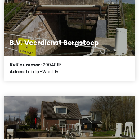
B.V. Veerdienst Bergstoep
KvK nummer:
29048115
Adres:
Lekdijk-West 15