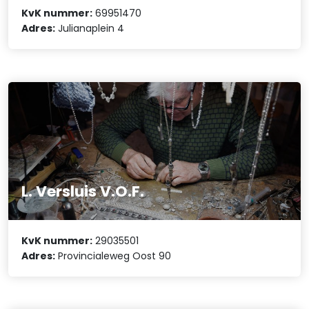
KvK nummer:
69951470
Adres:
Julianaplein 4
L. Versluis V.O.F.
KvK nummer:
29035501
Adres:
Provincialeweg Oost 90