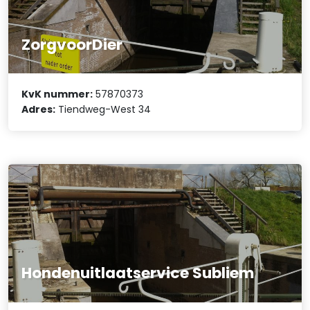
ZorgvoorDier
KvK nummer:
57870373
Adres:
Tiendweg-West 34
Hondenuitlaatservice Subliem