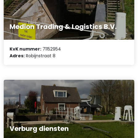
Medion Trading & Logistics B.V.
KvK nummer:
71152954
Adres:
Robijnstraat 8
Verburg diensten