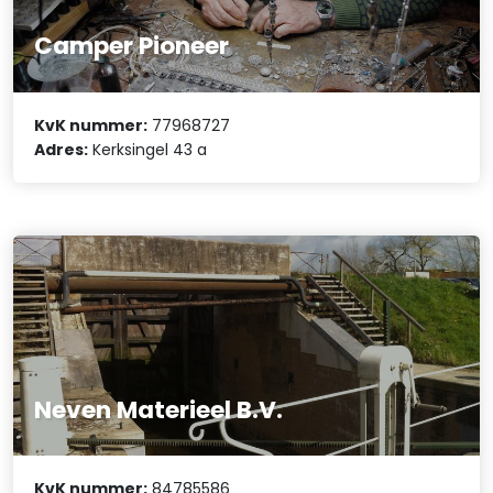
Camper Pioneer
KvK nummer:
77968727
Adres:
Kerksingel 43 a
Neven Materieel B.V.
KvK nummer:
84785586