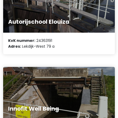
Autorijschool Elouiza
KvK nummer:
24363191
Adres:
Lekdijk-West 79 a
Innofit Well Being