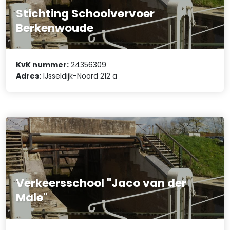
Stichting Schoolvervoer
Berkenwoude
KvK nummer:
24356309
Adres:
IJsseldijk-Noord 212 a
Verkeersschool "Jaco van der
Male"