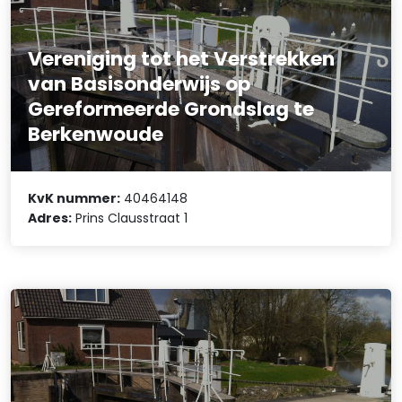
Vereniging tot het Verstrekken
van Basisonderwijs op
Gereformeerde Grondslag te
Berkenwoude
KvK nummer:
40464148
Adres:
Prins Clausstraat 1