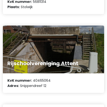
KvK nummer:
56811314
Plaats:
Stolwijk
Rijschoolvereniging Attent
KvK nummer:
40465064
Adres:
Snippendreef 12