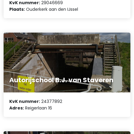
KvK nummer:
29046669
Plaats:
Ouderkerk aan den IJssel
Autorijschool B.J. van Staveren
KvK nummer:
24377892
Adres:
Reigerlaan 16