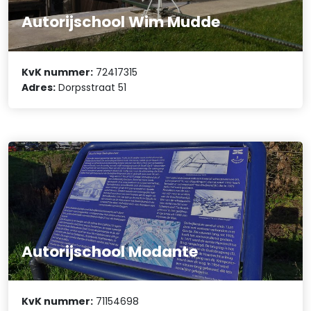
Autorijschool Wim Mudde
KvK nummer:
72417315
Adres:
Dorpsstraat 51
Autorijschool Modante
KvK nummer:
71154698