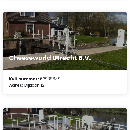
Cheeseworld Utrecht B.V.
KvK nummer:
62938649
Adres:
Dijklaan 12