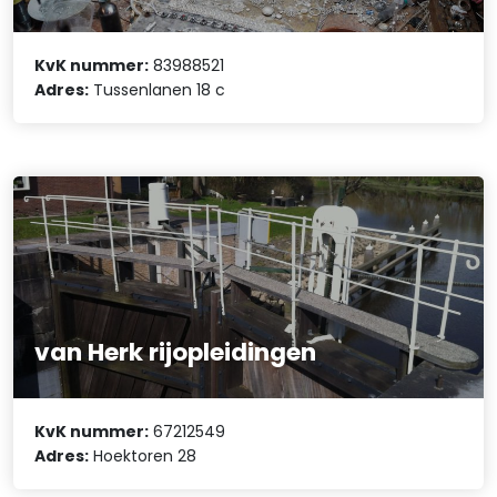
KvK nummer:
83988521
Adres:
Tussenlanen 18 c
van Herk rijopleidingen
KvK nummer:
67212549
Adres:
Hoektoren 28