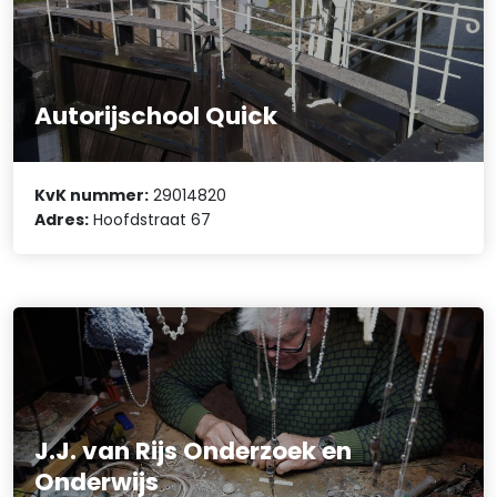
Autorijschool Quick
KvK nummer:
29014820
Adres:
Hoofdstraat 67
J.J. van Rijs Onderzoek en
Onderwijs