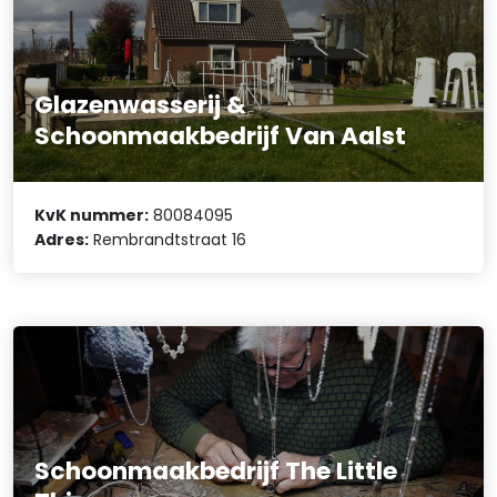
Glazenwasserij &
Schoonmaakbedrijf Van Aalst
KvK nummer:
80084095
Adres:
Rembrandtstraat 16
Schoonmaakbedrijf The Little