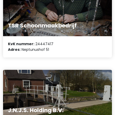
TSR Schoonmaakbedrijf
KvK nummer:
24447417
Adres:
Neptunushof 51
J.N.J.S. Holding B.V.