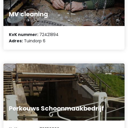
MV cleaning
KvK nummer:
72421894
Adres:
Tuindorp 6
Perkouws Schoonmaakbedrijf