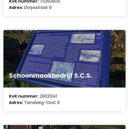
KvK nummer:
70350809
Adres:
Dorpsstraat 9
Schoonmaakbedrijf S.C.S.
KvK nummer:
29033141
Adres:
Tiendweg-Oost 9