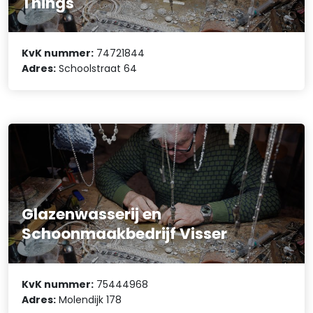
Things
KvK nummer:
74721844
Adres:
Schoolstraat 64
Glazenwasserij en
Schoonmaakbedrijf Visser
KvK nummer:
75444968
Adres:
Molendijk 178