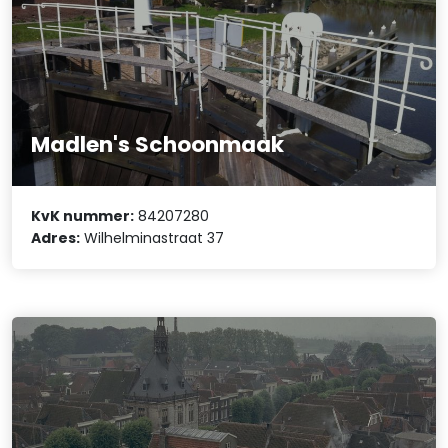
Madlen's Schoonmaak
KvK nummer:
84207280
Adres:
Wilhelminastraat 37