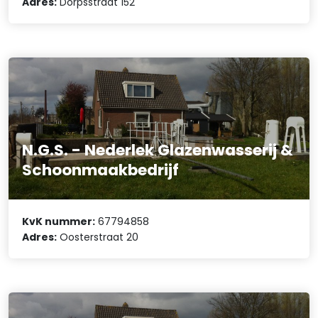
Adres:
Dorpsstraat 152
N.G.S. - Nederlek Glazenwasserij &
Schoonmaakbedrijf
KvK nummer:
67794858
Adres:
Oosterstraat 20