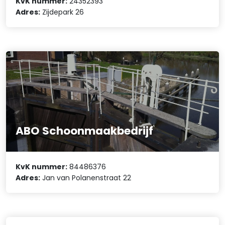
KvK nummer:
24352393
Adres:
Zijdepark 26
ABO Schoonmaakbedrijf
KvK nummer:
84486376
Adres:
Jan van Polanenstraat 22