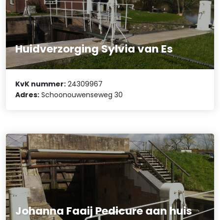
Huidverzorging Sylvia van Es
KvK nummer:
24309967
Adres:
Schoonouwenseweg 30
Johanna Faaij Pedicure aan huis