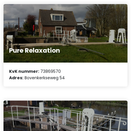
Pure Relaxation
KvK nummer:
73869570
Adres:
Bovenkerkseweg 54