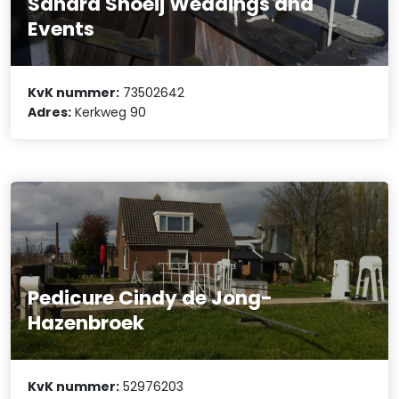
Sandra Snoeij Weddings and
Events
KvK nummer:
73502642
Adres:
Kerkweg 90
Pedicure Cindy de Jong-
Hazenbroek
KvK nummer:
52976203