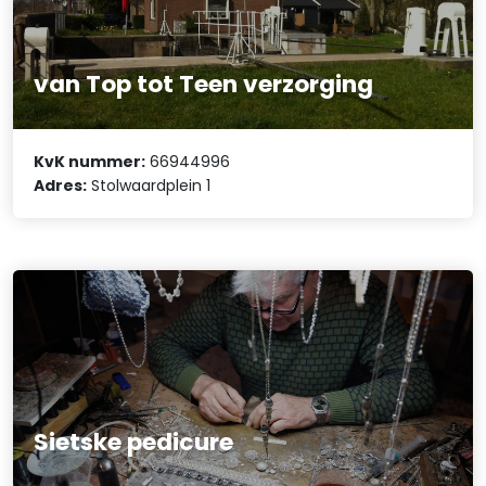
van Top tot Teen verzorging
KvK nummer:
66944996
Adres:
Stolwaardplein 1
Sietske pedicure