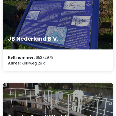
JB Nederland B.V.
KvK nummer:
65272978
Adres:
Kerkweg 28 a