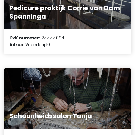
Pedicure praktijk Corrie van Dam-
Spanninga
KvK nummer:
24444094
Adres:
Veenderij 10
Schoonheidssalon Tanja