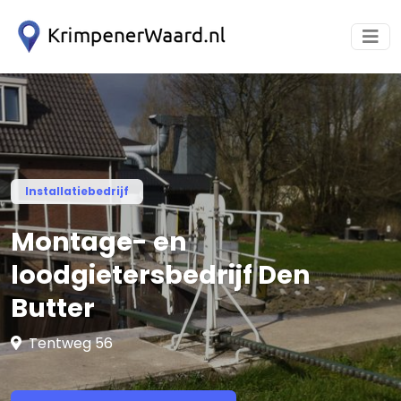
Installatiebedrijf
Montage- en
loodgietersbedrijf Den
Butter
Tentweg 56