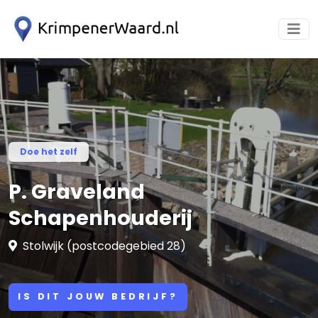
Doe het zelf
P. Graveland
Schapenhouderij
Stolwijk (postcodegebied 28)
IS DIT JOUW BEDRIJF?