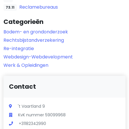
Reclamebureaus
73.11
Categorieën
Bodem- en grondonderzoek
Rechtsbijstandverzekering
Re-integratie
Webdesign-Webdevelopment
Werk & Opleidingen
Contact
't Vaartland 9
KvK nummer 59099968
+31182342990