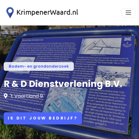
Bodem- en grondonderzoek
R & D Dienstverlening B.V.
't Vaartland 9
IS DIT JOUW BEDRIJF?