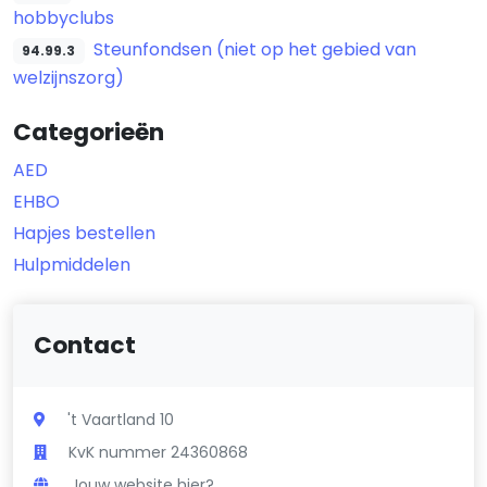
hobbyclubs
Steunfondsen (niet op het gebied van
94.99.3
welzijnszorg)
Categorieën
AED
EHBO
Hapjes bestellen
Hulpmiddelen
Contact
't Vaartland 10
KvK nummer 24360868
Jouw website hier?