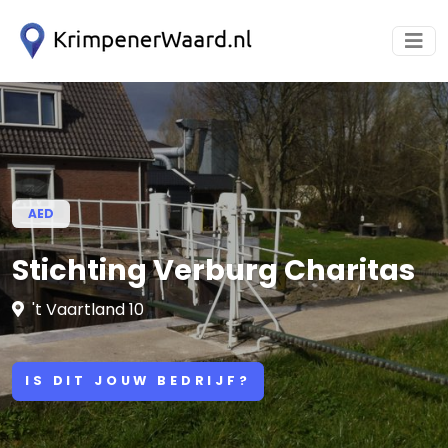
AED
Stichting Verburg Charitas
't Vaartland 10
IS DIT JOUW BEDRIJF?