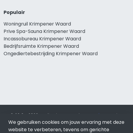
Populair
Woningruil Krimpener Waard
Prive Spa-Sauna Krimpener Waard
Incassobureau Krimpener Waard
Bedrijfsruimte Krimpener Waard
Ongediertebestrijding Krimpener Waard
© 2019 - 2026 Realisatie en SEO door
SEO-bureau
Lion
We gebruiken cookies om jouw ervaring met deze
Internet. Betaal alleen voor bewezen resultaten?
SEO
optimalisatie No Cure No Pay
.
Krimpener Waard
is onderdeel
website te verbeteren, tevens om gerichte