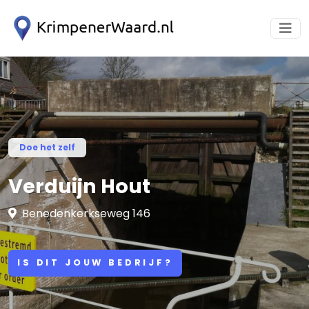
Doe het zelf
Verduijn Hout
Benedenkerkseweg 146
IS DIT JOUW BEDRIJF?