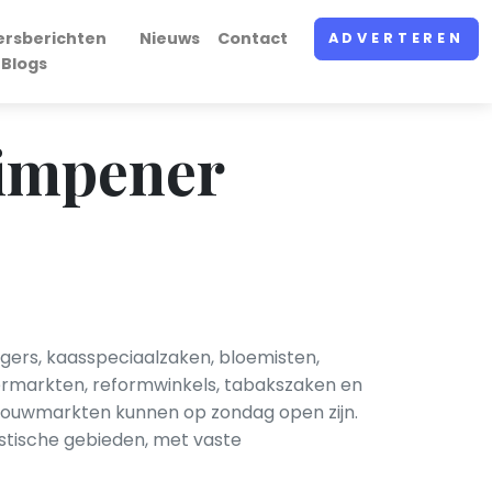
ersberichten
Nieuws
Contact
ADVERTEREN
 Blogs
rimpener
ers, kaasspeciaalzaken, bloemisten,
permarkten, reformwinkels, tabakszaken en
 bouwmarkten kunnen op zondag open zijn.
stische gebieden, met vaste