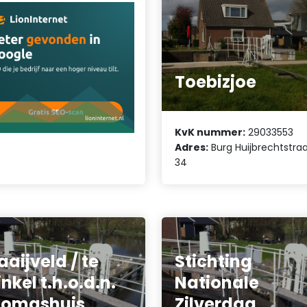
Toebizjoe
KvK nummer:
29033553
Adres:
Burg Huijbrechtstra
34
aaijveld / te
Stichting
nkel t.h.o.d.n.
Nationale
homashuis
Zilverdag