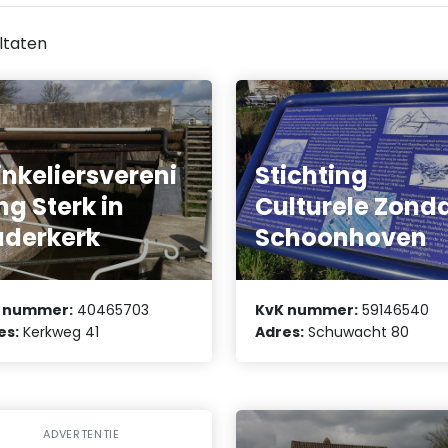
ltaten
nkeliersvereni
Stichting
ng Sterk in
Culturele Zond
derkerk
Schoonhoven
 nummer:
40465703
KvK nummer:
59146540
es:
Kerkweg 41
Adres:
Schuwacht 80
ADVERTENTIE