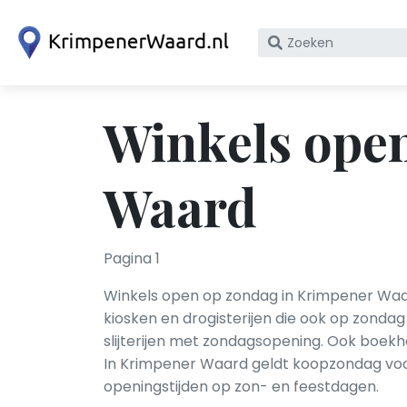
Zoek
op
bedrijfsnaam
of
Winkels ope
KvK
nummer
Waard
Pagina 1
Winkels open op zondag in Krimpener Waa
kiosken en drogisterijen die ook op zonda
slijterijen met zondagsopening. Ook boek
In Krimpener Waard geldt koopzondag voor
openingstijden op zon- en feestdagen.