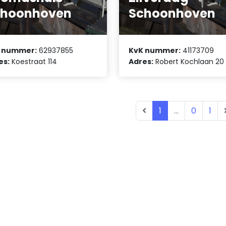
choonhoven
Schoonhoven
 nummer:
62937855
KvK nummer:
41173709
es:
Koestraat 114
Adres:
Robert Kochlaan 20
1
...
0
1