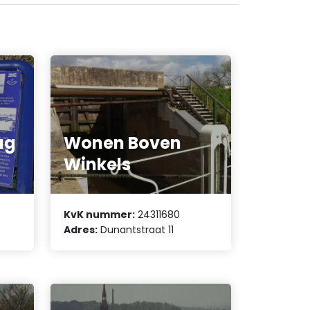
ag
Wonen Boven
Winkels
KvK nummer:
24311680
Adres:
Dunantstraat 11