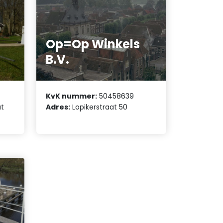
Op=Op Winkels
B.V.
KvK nummer:
50458639
at
Adres:
Lopikerstraat 50