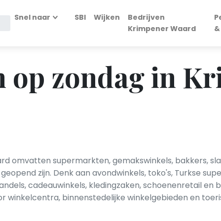
Snel naar
SBI
Wijken
Bedrijven
P
Krimpener Waard
&
n op zondag in K
rd omvatten supermarkten, gemakswinkels, bakkers, slag
g geopend zijn. Denk aan avondwinkels, toko's, Turkse su
handels, cadeauwinkels, kledingzaken, schoenenretail en
 winkelcentra, binnenstedelijke winkelgebieden en toeri