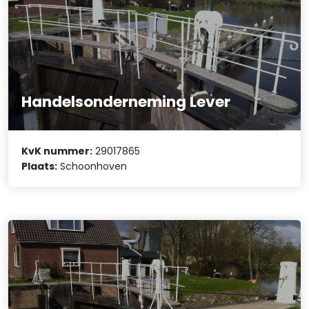
Handelsonderneming Lever
KvK nummer:
29017865
Plaats:
Schoonhoven