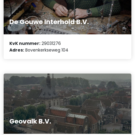
De Gouwe Interhold B.V.
KvK nummer:
29031276
Adres:
Bovenkerkseweg 104
Geovalk B.V.