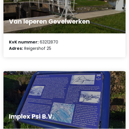
Van Ieperen Gevelwerken
KvK nummer:
63212870
Adres:
Reigershof 25
Implex Psi B.V.