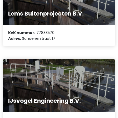
Lems Buitenprojecten B.V.
KvK nummer:
77833570
Adres:
Schoenerstraat 17
IJsvogel Engineering B.V.