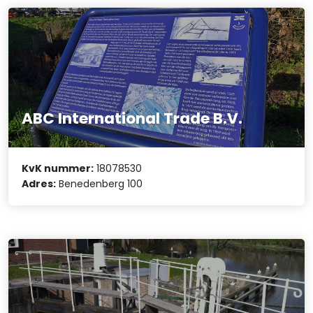
ABC International Trade B.V.
KvK nummer:
18078530
Adres:
Benedenberg 100