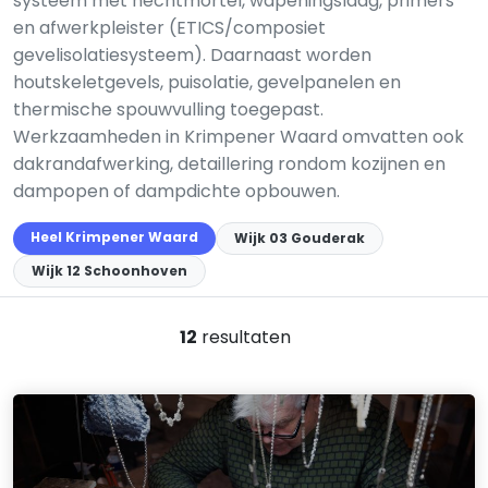
systeem met hechtmortel, wapeningslaag, primers
en afwerkpleister (ETICS/composiet
gevelisolatiesysteem). Daarnaast worden
houtskeletgevels, puisolatie, gevelpanelen en
thermische spouwvulling toegepast.
Werkzaamheden in Krimpener Waard omvatten ook
dakrandafwerking, detaillering rondom kozijnen en
dampopen of dampdichte opbouwen.
Heel Krimpener Waard
Wijk 03 Gouderak
Wijk 12 Schoonhoven
12
resultaten