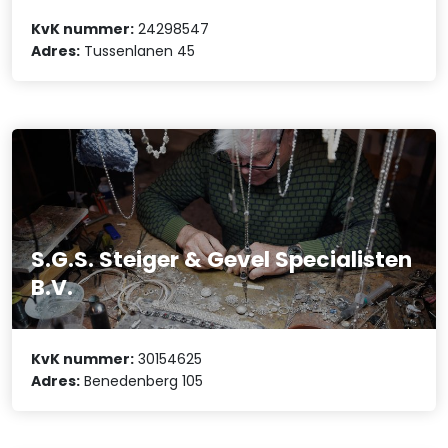
KvK nummer:
24298547
Adres:
Tussenlanen 45
S.G.S. Steiger & Gevel Specialisten
B.V.
KvK nummer:
30154625
Adres:
Benedenberg 105