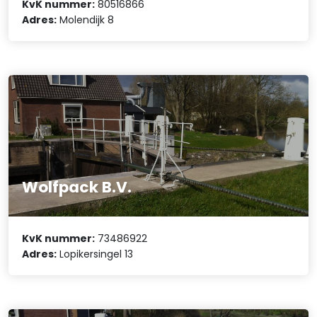
KvK nummer:
80516866
Adres:
Molendijk 8
Wolfpack B.V.
KvK nummer:
73486922
Adres:
Lopikersingel 13