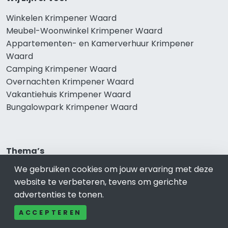
Winkelen Krimpener Waard
Meubel-Woonwinkel Krimpener Waard
Appartementen- en Kamerverhuur Krimpener
Waard
Camping Krimpener Waard
Overnachten Krimpener Waard
Vakantiehuis Krimpener Waard
Bungalowpark Krimpener Waard
Thema’s
We gebruiken cookies om jouw ervaring met deze
Klussenbedrijf Krimpener Waard
website te verbeteren, tevens om gerichte
Notarissen Krimpener Waard
advertenties te tonen.
Taxateurs Krimpener Waard
Schoonmaakbedrijf Krimpener Waard
ACCEPTEREN
Makelaars Krimpener Waard