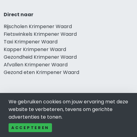
Direct naar
Rijscholen Krimpener Waard
Fietswinkels Krimpener Waard
Taxi Krimpener Waard
Kapper Krimpener Waard
Gezondheid Krimpener Waard
Afvallen Krimpener Waard
Gezond eten Krimpener Waard
Bekend in Krimpener Waard
We gebruiken cookies om jouw ervaring met deze
website te verbeteren, tevens om gerichte
Restaurants Krimpener Waard
advertenties te tonen.
Catering Krimpener Waard
Schoonheidssalon Krimpener Waard
ACCEPTEREN
Tandartspraktijken Krimpener Waard