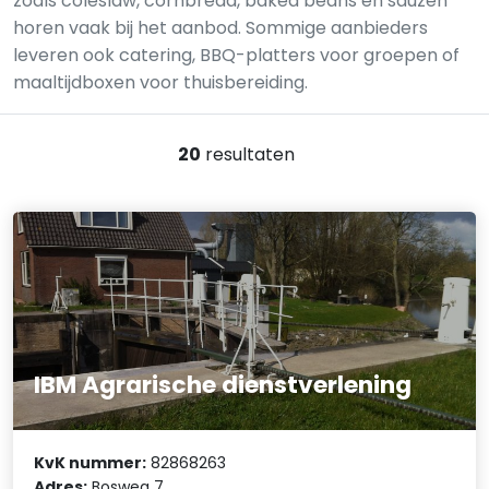
zoals coleslaw, cornbread, baked beans en sauzen
horen vaak bij het aanbod. Sommige aanbieders
leveren ook catering, BBQ-platters voor groepen of
maaltijdboxen voor thuisbereiding.
20
resultaten
IBM Agrarische dienstverlening
KvK nummer:
82868263
Adres:
Bosweg 7