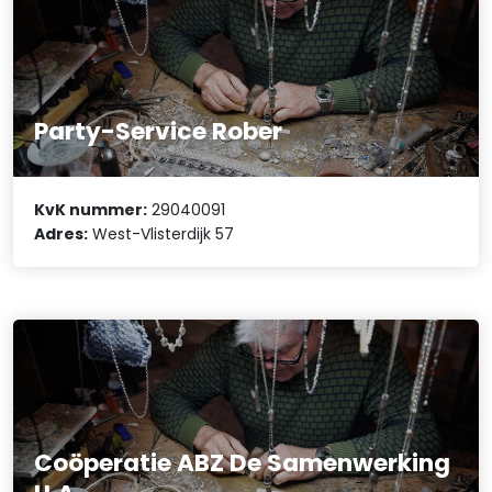
Party-Service Rober
KvK nummer:
29040091
Adres:
West-Vlisterdijk 57
Coöperatie ABZ De Samenwerking