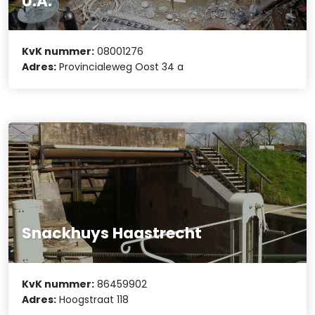
U.A.
KvK nummer:
08001276
Adres:
Provincialeweg Oost 34 a
Snackhuys Haastrecht
KvK nummer:
86459902
Adres:
Hoogstraat 118