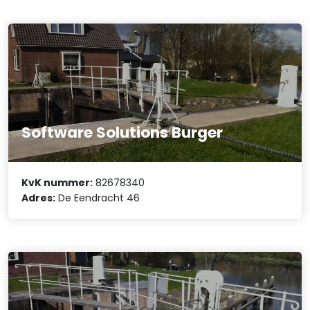
Software Solutions Burger
KvK nummer:
82678340
Adres:
De Eendracht 46