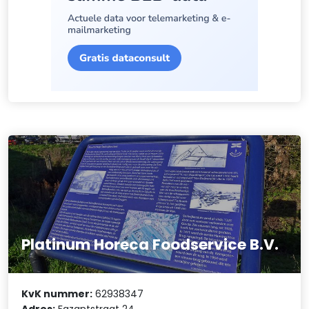
Platinum Horeca Foodservice B.V.
KvK nummer:
62938347