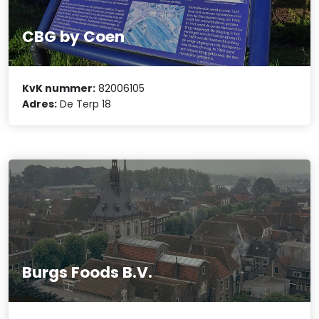
CBG by Coen
KvK nummer:
82006105
Adres:
De Terp 18
Burgs Foods B.V.