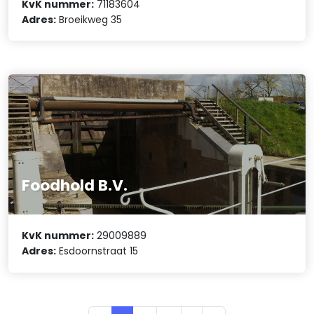
KvK nummer:
71183604
Adres:
Broeikweg 35
Foodhold B.V.
KvK nummer:
29009889
Adres:
Esdoornstraat 15