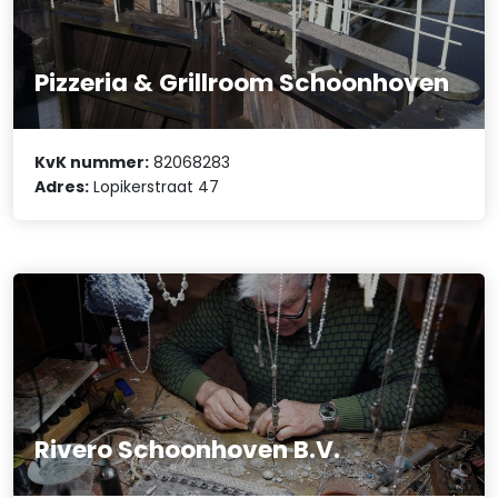
Pizzeria & Grillroom Schoonhoven
KvK nummer:
82068283
Adres:
Lopikerstraat 47
Rivero Schoonhoven B.V.