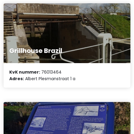
Grillhouse Brazil
KvK nummer:
76013464
Adres:
Albert Plesmanstraat 1 a