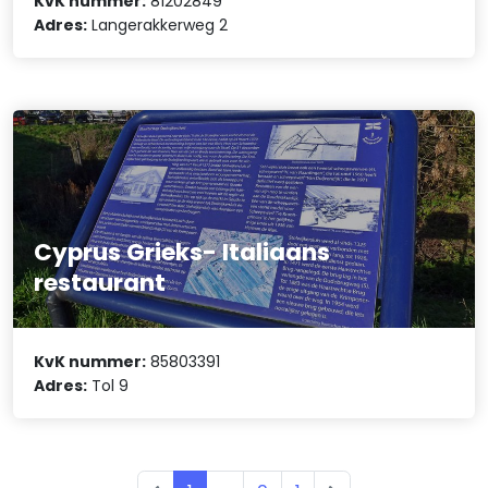
KvK nummer:
81202849
Adres:
Langerakkerweg 2
Cyprus Grieks- Italiaans
restaurant
KvK nummer:
85803391
Adres:
Tol 9